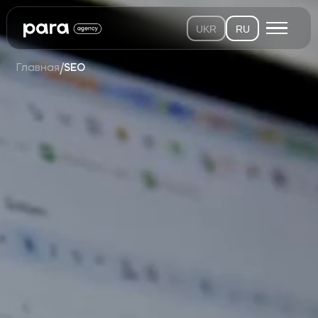
UKR
RU
/
Главная
SEO