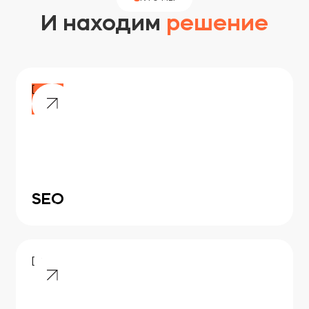
И находим
решение
[ 01 ]
SEO
[ 02 ]